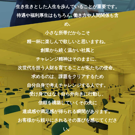
生き生きとした人生を歩んでいることが重要です。
待遇や福利厚生はもちろん､働き方や人間関係も含
め､
小さな所帯だからこそ
精一杯に楽しんで欲しいと思いますね。
創業から続く温かい社風と
チャレンジ精神はそのままに、
次世代を担う人財を育てることが私たちの使命。
求めるのは、課題をクリアするため
自分自身で考えチャレンジする人です。
受け身ではなく自ら外向きに行動し、
信頼を構築していくその先に
達成感や満足感が得られる瞬間があります。
お客様から頼りにされるその喜びを感じてくださ
い。